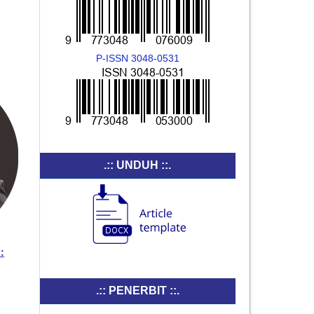
P-ISSN 3048-0531
.:: UNDUH ::.
:
.:: PENERBIT ::.