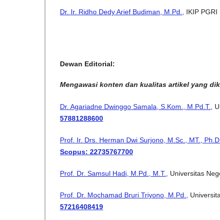
Dr. Ir. Ridho Dedy Arief Budiman, M.Pd.,
IKIP PGRI 
Dewan Editorial:
Mengawasi konten dan kualitas artikel yang d
Dr. Agariadne Dwinggo Samala, S.Kom., M.Pd.T.,
Un
57881288600
Prof. Ir. Drs. Herman Dwi Surjono, M.Sc., MT., Ph.D
Scopus: 22735767700
Prof. Dr. Samsul Hadi, M.Pd., M.T.,
Universitas Neg
Prof. Dr. Mochamad Bruri Triyono, M.Pd.,
Universit
57216408419