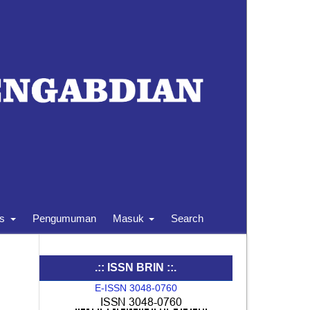
is
Pengumuman
Masuk
Search
.:: ISSN BRIN ::.
E-ISSN 3048-0760