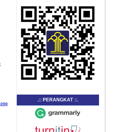
:
.:: PERANGKAT ::.
9200