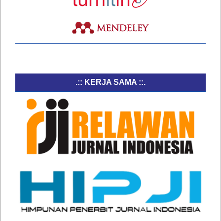
.:: KERJA SAMA ::.