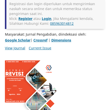
Registrasi dan login diperlukan untuk mengirimkan
naskah secara online dan untuk memeriksa status
pengiriman saat ini.
klick:
Re
gister
atau
Login
, Jika Mengalami kendala,
Silahkan Hubungi Kami:
085963014812
Masyarakat: Jurnal Pengabdian, diindeksasi oleh:
Google Scholar
|
Crossref
|
Dimensions
View Journal
Current Issue