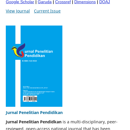
Google Scholar
|
Garuda
|
Crossref
|
Dimensions
|
DOAJ
View Journal
Current Issue
Jurnal Penelitian Pendidikan
Jurnal Penelitian Pendidkan
is a multi-disciplinary, peer-
reviewed, open-access national journal that has been