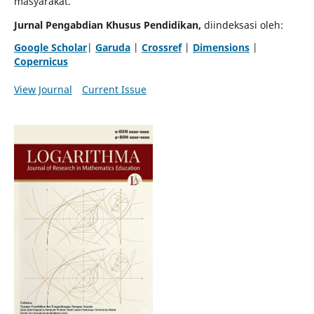
masyarakat.
Jurnal Pengabdian Khusus Pendidikan,
diindeksasi oleh:
Google Scholar
|
Garuda
|
Crossref
|
Dimensions
|
Copernicus
View Journal
Current Issue