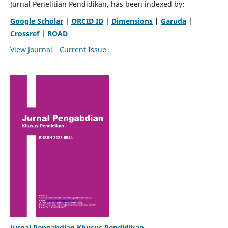
Jurnal Penelitian Pendidikan, has been indexed by:
Google Scholar
|
ORCID ID
|
Dimensions
|
Garuda
|
Crossref
|
ROAD
View Journal
Current Issue
Jurnal Pengabdian Khusus Pendidikan