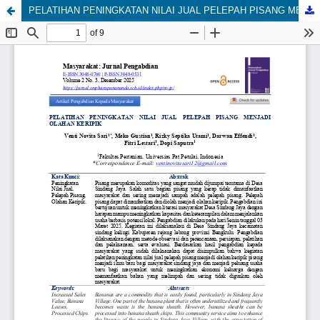
PELATIHAN PENINGKATAN NILAI JUAL PELEPAH PISANG MENJADI OLAHAN KERIPIK