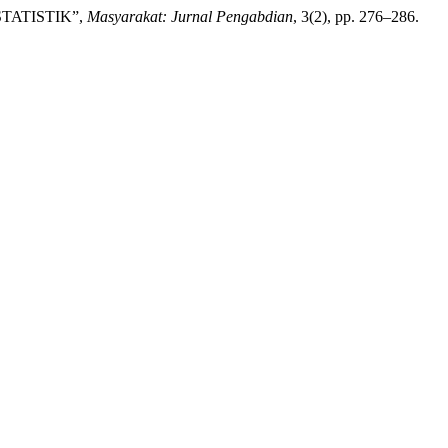
STATISTIK”,
Masyarakat: Jurnal Pengabdian
, 3(2), pp. 276–286.