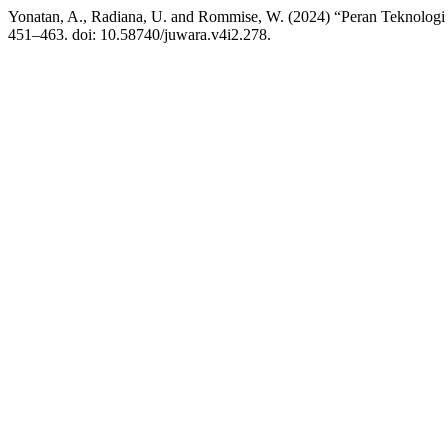
Yonatan, A., Radiana, U. and Rommise, W. (2024) “Peran Teknologi d
451–463. doi: 10.58740/juwara.v4i2.278.