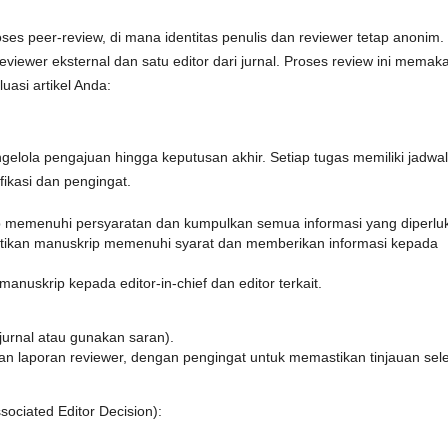
ses peer-review, di mana identitas penulis dan reviewer tetap anonim.
a reviewer eksternal dan satu editor dari jurnal. Proses review ini memak
luasi artikel Anda:
lola pengajuan hingga keputusan akhir. Setiap tugas memiliki jadwal
fikasi dan pengingat.
p memenuhi persyaratan dan kumpulkan semua informasi yang diperlu
ikan manuskrip memenuhi syarat dan memberikan informasi kepada
nuskrip kepada editor-in-chief dan editor terkait.
jurnal atau gunakan saran).
n laporan reviewer, dengan pengingat untuk memastikan tinjauan sele
ssociated Editor Decision):