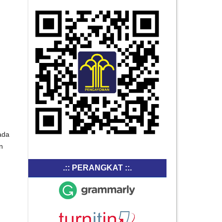
ada
n
.:: PERANGKAT ::.