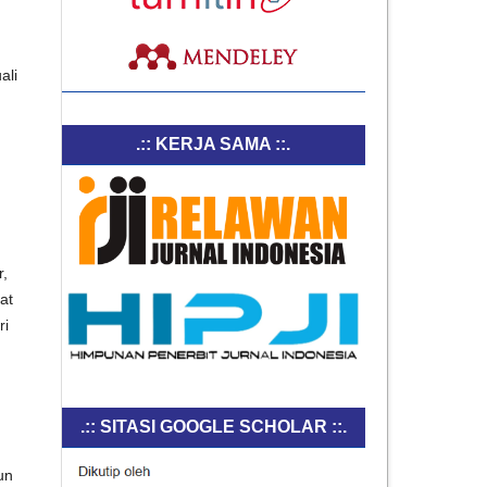
ali
.:: KERJA SAMA ::.
r,
at
ri
.:: SITASI GOOGLE SCHOLAR ::.
un