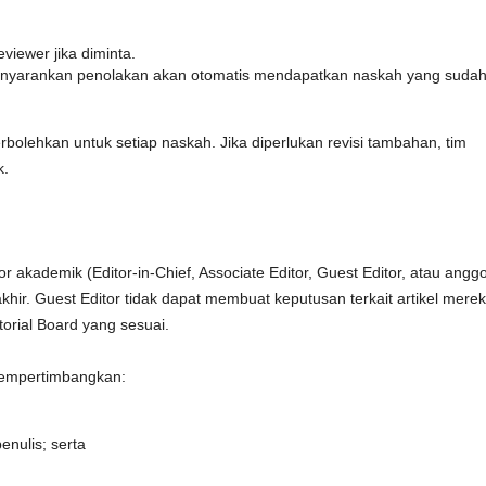
eviewer jika diminta.
menyarankan penolakan akan otomatis mendapatkan naskah yang suda
rbolehkan untuk setiap naskah. Jika diperlukan revisi tambahan, tim
k.
r akademik (Editor-in-Chief, Associate Editor, Guest Editor, atau angg
hir. Guest Editor tidak dapat membuat keputusan terkait artikel mere
torial Board yang sesuai.
mempertimbangkan:
nulis; serta