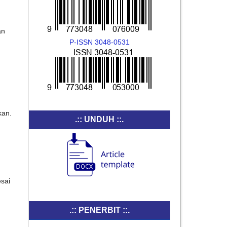
an
P-ISSN 3048-0531
kan.
.:: UNDUH ::.
sai
.:: PENERBIT ::.