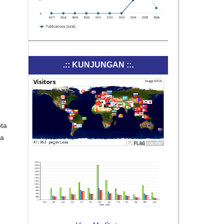
h
.:: KUNJUNGAN ::.
ota
ka