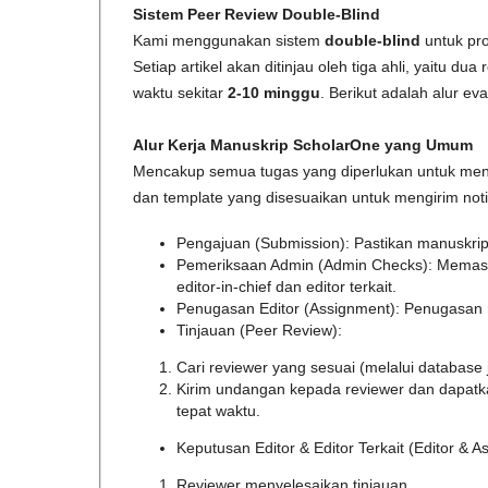
Sistem Peer Review Double-Blind
Kami menggunakan sistem
double-blind
untuk pro
Setiap artikel akan ditinjau oleh tiga ahli, yaitu du
waktu sekitar
2-10 minggu
. Berikut adalah alur eva
Alur Kerja Manuskrip ScholarOne yang Umum
Mencakup semua tugas yang diperlukan untuk menge
dan template yang disesuaikan untuk mengirim noti
Pengajuan (Submission): Pastikan manuskri
Pemeriksaan Admin (Admin Checks): Memast
editor-in-chief dan editor terkait.
Penugasan Editor (Assignment): Penugasan ma
Tinjauan (Peer Review):
Cari reviewer yang sesuai (melalui database 
Kirim undangan kepada reviewer dan dapatka
tepat waktu.
Keputusan Editor & Editor Terkait (Editor & A
Reviewer menyelesaikan tinjauan.