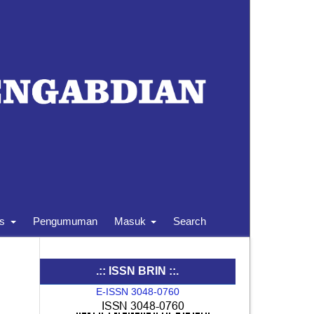
is
Pengumuman
Masuk
Search
.:: ISSN BRIN ::.
E-ISSN 3048-0760