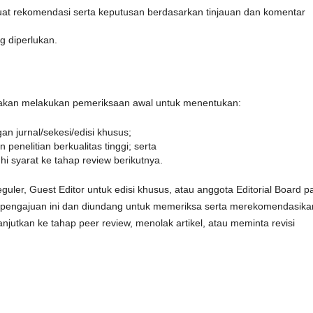
uat rekomendasi serta keputusan berdasarkan tinjauan dan komentar
g diperlukan.
l akan melakukan pemeriksaan awal untuk menentukan:
n jurnal/sekesi/edisi khusus;
penelitian berkualitas tinggi; serta
i syarat ke tahap review berikutnya.
eguler, Guest Editor untuk edisi khusus, atau anggota Editorial Board p
ng pengajuan ini dan diundang untuk memeriksa serta merekomendasika
njutkan ke tahap peer review, menolak artikel, atau meminta revisi