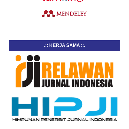
.:: KERJA SAMA ::.